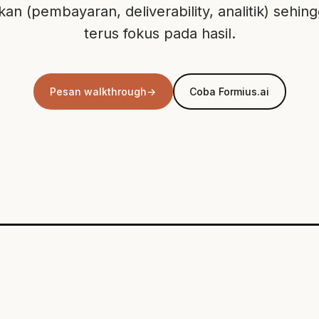
 (pembayaran, deliverability, analitik) sehin
terus fokus pada hasil.
Pesan walkthrough
→
Coba Formius.ai