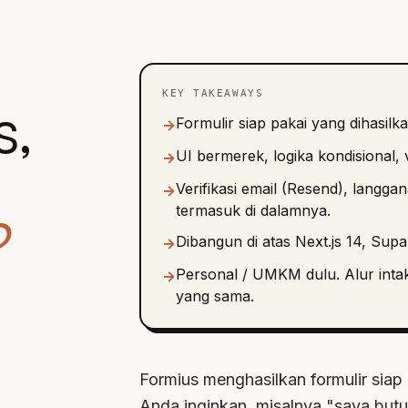
KEY TAKEAWAYS
s,
Formulir siap pakai yang dihasilka
→
UI bermerek, logika kondisional, 
→
Verifikasi email (Resend), langgan
→
termasuk di dalamnya.
?
Dibangun di atas Next.js 14, Sup
→
Personal / UMKM dulu. Alur inta
→
yang sama.
Formius menghasilkan formulir siap 
Anda inginkan, misalnya "saya butu