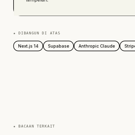
★ DIBANGUN DI ATAS
Next.js 14
Supabase
Anthropic Claude
Strip
★
BACAAN TERKAIT