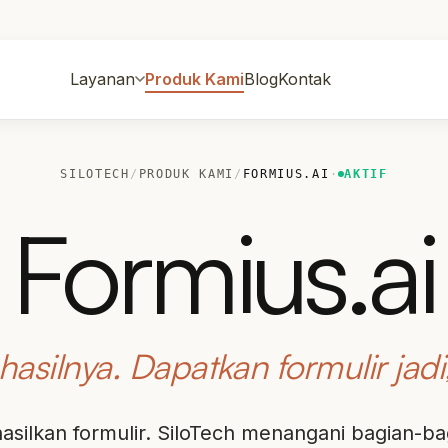
Layanan
Produk Kami
Blog
Kontak
SILOTECH
/
PRODUK KAMI
/
FORMIUS.AI
·
AKTIF
Formius.ai
hasilnya. Dapatkan formulir jadi,
asilkan formulir. SiloTech menangani bagian-ba