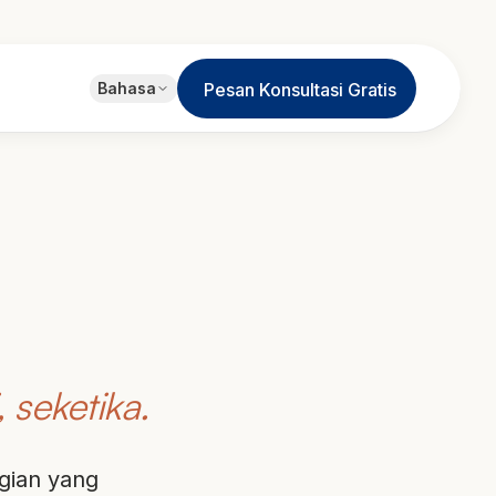
EN
Bahasa
Pesan Konsultasi Gratis
English
JA
日本語
LT
Lietuvių
ID
Bahasa
 seketika.
gian yang