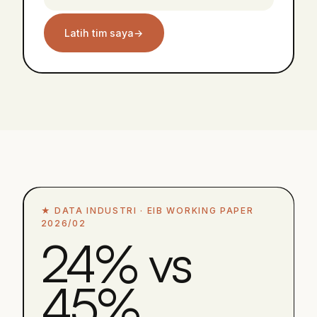
Latih tim saya
→
★
DATA INDUSTRI ·
EIB WORKING PAPER
2026/02
24% vs
45%