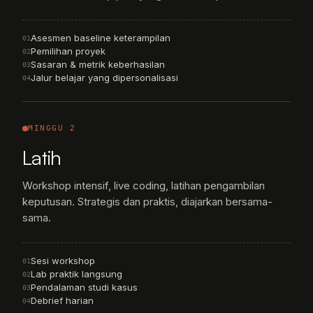
Asesmen baseline keterampilan
01
Pemilihan proyek
02
Sasaran & metrik keberhasilan
03
Jalur belajar yang dipersonalisasi
04
MINGGU 2
Latih
Workshop intensif, live coding, latihan pengambilan
keputusan. Strategis dan praktis, diajarkan bersama-
sama.
Sesi workshop
01
Lab praktik langsung
02
Pendalaman studi kasus
03
Debrief harian
04