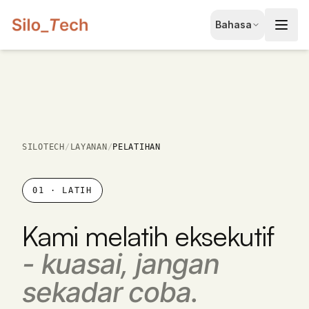
EN
Bahasa
English
JA
日本語
LT
Lietuvių
ID
SILOTECH
/
LAYANAN
/
PELATIHAN
Bahasa
01
·
LATIH
Kami melatih eksekutif
-
kuasai, jangan
sekadar coba.
Pesan Konsultasi Gratis