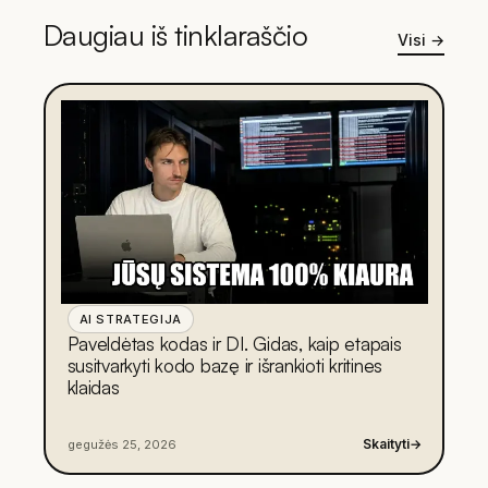
Daugiau iš tinklaraščio
Visi
→
AI STRATEGIJA
Paveldėtas kodas ir DI. Gidas, kaip etapais
susitvarkyti kodo bazę ir išrankioti kritines
klaidas
Skaityti
→
gegužės 25, 2026