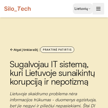
EN
Lietuvių
English
JA
日本語
LT
Lietuvių
/
Atgal į tinklaraštį
ID
PRAKTINĖ PATIRTIS
Bahasa
Sugalvojau IT sistemą,
kuri Lietuvoje sunaikintų
korupciją ir nepotizmą
Lietuvoje skaidrumo problema nėra
informacijos trūkumas - duomenys egzistuoja,
Registruotis Nemokamai
bet jie negyvi ir piliečiui nepasiekiami. Štai DI
Konsultacijai