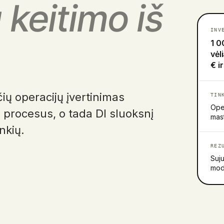
 keitimo iš
INV
1 0
vėl
€ i
ių operacijų įvertinimas
TIN
Oper
s procesus, o tada DI sluoksnį
mast
nkių.
REZ
Suju
mod