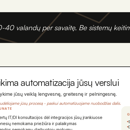
0-40 valandų per savaitę. Be sistemų keitim
ikima automatizacija jūsų verslui
kime jūsų veiklą lengvesnę, greitesnę ir pelningesnę.
udėliojame jūsų procesą - paskui automatizuojame nuobodžias dalis.
UNATE
G
rtų IT/DI konsultacijos dėl integracijos jūsų įrankiuose
ėnesių nemokama priežiūra ir palaikymas
landos nemokamų darbuotojų mokymų