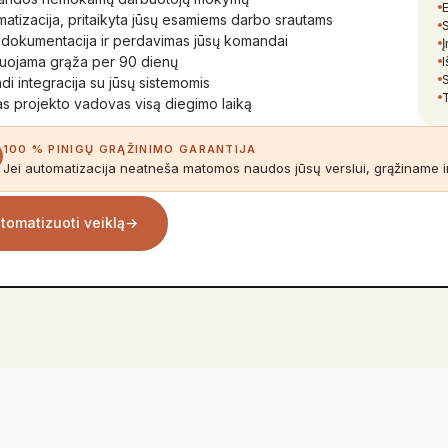
E
atizacija, pritaikyta jūsų esamiems darbo srautams
 dokumentacija ir perdavimas jūsų komandai
tuojama grąža per 90 dienų
di integracija su jūsų sistemomis
as projekto vadovas visą diegimo laiką
100 % PINIGŲ GRĄŽINIMO GARANTIJA
Jei automatizacija neatneša matomos naudos jūsų verslui, grąžiname in
tomatizuoti veiklą
→