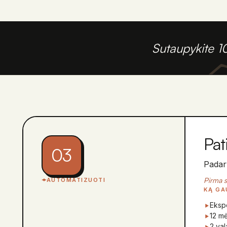
Sutaupykite 1
Pat
03
Padary
Pirma s
AUTOMATIZUOTI
KĄ GA
Ekspe
12 m
2 va