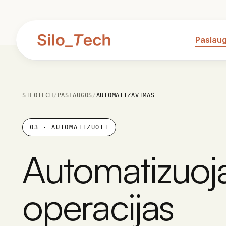
Paslau
SILOTECH
/
PASLAUGOS
/
AUTOMATIZAVIMAS
03
·
AUTOMATIZUOTI
Automatizuo
operacijas