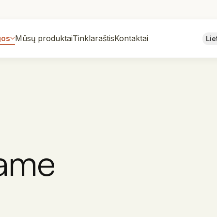
gos
Mūsų produktai
Tinklaraštis
Kontaktai
Lie
jame