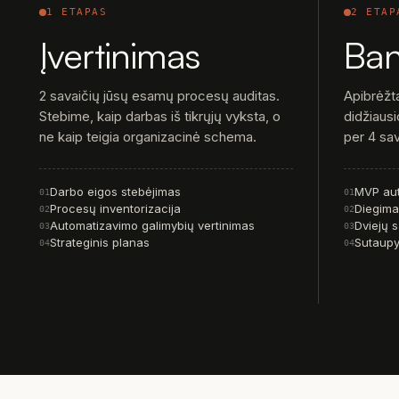
1 ETAPAS
2 ETAP
Įvertinimas
Ba
2 savaičių jūsų esamų procesų auditas.
Apibrėžt
Stebime, kaip darbas iš tikrųjų vyksta, o
didžiausi
ne kaip teigia organizacinė schema.
per 4 sav
Darbo eigos stebėjimas
MVP au
01
01
Procesų inventorizacija
Diegimas
02
02
Automatizavimo galimybių vertinimas
Dviejų s
03
03
Strateginis planas
Sutaupy
04
04