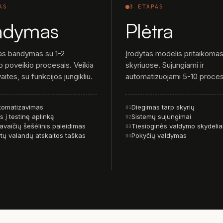
AS
3 ETAPAS
ndymas
Plėtra
as bandymas su 1-2
Įrodytas modelis pritaikoma
o poveikio procesais. Veikia
skyriuose. Sujungiami ir
aites, su funkcijos jungikliu.
automatizuojami 5-10 proce
tomatizavimas
Diegimas tarp skyrių
01
 į testinę aplinką
Sistemų sujungimai
02
avaičių šešėlinis paleidimas
Tiesioginės valdymo skydelia
03
tų valandų atskaitos taškas
Pokyčių valdymas
04