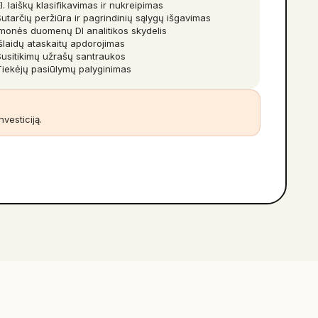
l. laiškų klasifikavimas ir nukreipimas
Sutarčių peržiūra ir pagrindinių sąlygų išgavimas
Įmonės duomenų DI analitikos skydelis
Išlaidų ataskaitų apdorojimas
Susitikimų užrašų santraukos
Tiekėjų pasiūlymų palyginimas
vesticiją.