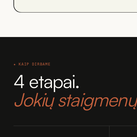
★ KAIP DIRBAME
4 etapai.
Jokių staigmenų