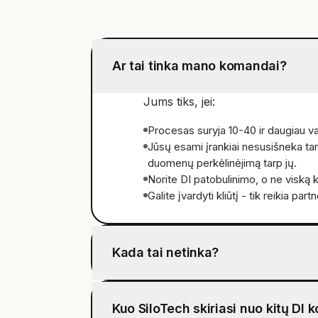
Ar tai tinka mano komandai?
Jums tiks, jei:
Procesas suryja 10-40 ir daugiau va
Jūsų esami įrankiai nesusišneka t
duomenų perkėlinėjimą tarp jų.
Norite DI patobulinimo, o ne viską 
Galite įvardyti kliūtį - tik reikia part
Kada tai netinka?
Kuo SiloTech skiriasi nuo kitų DI 