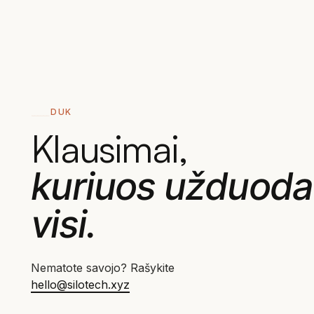
DUK
Klausimai,
kuriuos užduoda
visi.
Nematote savojo? Rašykite
hello@silotech.xyz