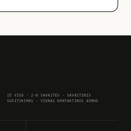
IŠ VISO · 2-8 SAVAITĖS · SAVAITINIS
SUSITIKIMAS · VIENAS KONTAKTINIS ASMUO