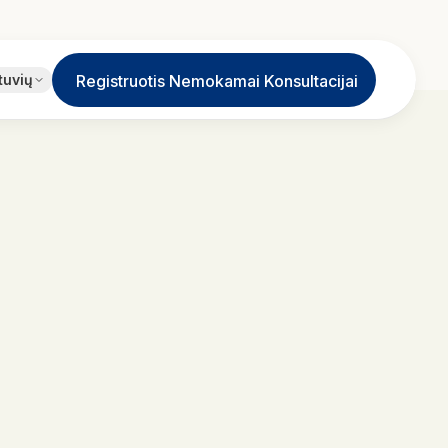
EN
tuvių
Registruotis Nemokamai Konsultacijai
English
JA
日本語
LT
Lietuvių
ID
Bahasa