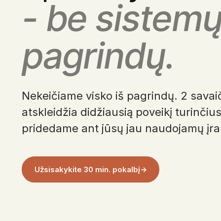
-
be sistemų
pagrindų.
Nekeičiame visko iš pagrindų. 2 savaič
atskleidžia didžiausią poveikį turinčiu
pridedame ant jūsų jau naudojamų įra
Užsisakykite 30 min. pokalbį
→