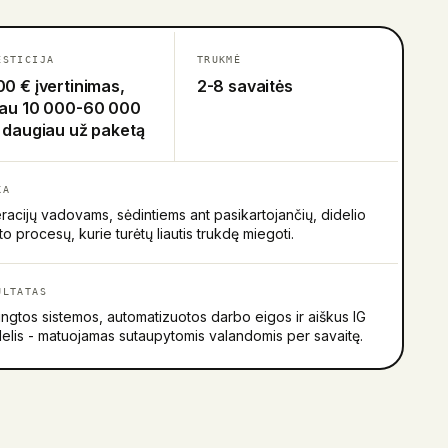
ESTICIJA
TRUKMĖ
00 € įvertinimas,
2-8 savaitės
iau 10 000-60 000
r daugiau už paketą
KA
acijų vadovams, sėdintiems ant pasikartojančių, didelio
o procesų, kurie turėtų liautis trukdę miegoti.
ULTATAS
ngtos sistemos, automatizuotos darbo eigos ir aiškus IG
elis - matuojamas sutaupytomis valandomis per savaitę.