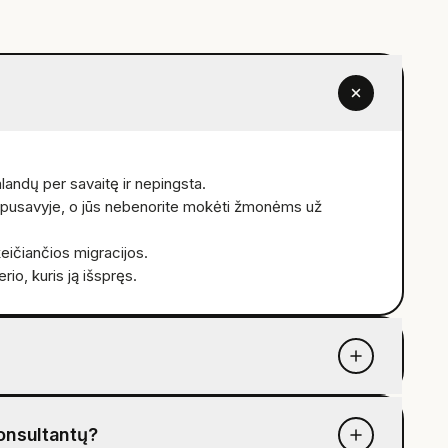
landų per savaitę ir nepingsta.
arpusavyje, o jūs nebenorite mokėti žmonėms už
keičiančios migracijos.
nerio, kuris ją išspręs.
konsultantų?