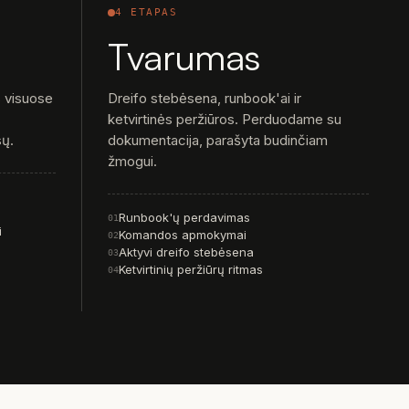
4 ETAPAS
Tvarumas
s visuose
Dreifo stebėsena, runbook'ai ir
ketvirtinės peržiūros. Perduodame su
sų.
dokumentacija, parašyta budinčiam
žmogui.
Runbook'ų perdavimas
01
i
Komandos apmokymai
02
Aktyvi dreifo stebėsena
03
Ketvirtinių peržiūrų ritmas
04