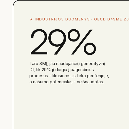
★
INDUSTRIJOS DUOMENYS ·
OECD D4SME 2
29%
Tarp SMĮ, jau naudojančių generatyvinį
DI, tik 29% jį diegia į pagrindinius
procesus - likusiems jis lieka periferijoje,
o našumo potencialas - neišnaudotas.