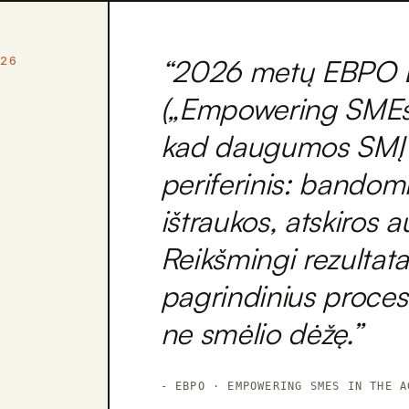
“
2026 metų EBPO 
026
(„Empowering SMEs i
kad daugumos SMĮ D
periferinis: bandomi
ištraukos, atskiros 
Reikšmingi rezultatai
pagrindinius proces
ne smėlio dėžę.
”
-
EBPO · EMPOWERING SMES IN THE A