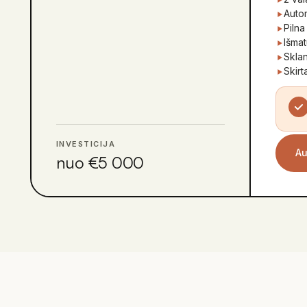
Autom
Pilna
Išma
Sklan
Skirt
INVESTICIJA
Au
nuo €5 000