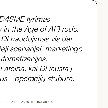
D4SME tyrimas
n the Age of AI") rodo,
I naudojimas vis dar
eji scenarijai, marketingo
automatizacijos.
 ateina, kai DI įausta į
us - operacijų stuburą,
GE OF AI · 2026 M. BALANDIS