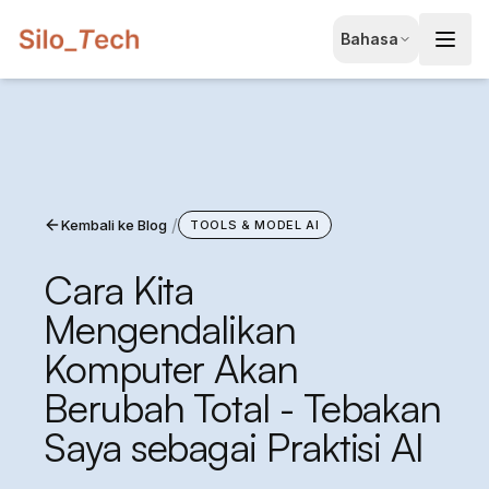
EN
Bahasa
English
JA
日本語
LT
Lietuvių
/
Kembali ke Blog
ID
TOOLS & MODEL AI
Bahasa
Cara Kita
Mengendalikan
Komputer Akan
Berubah Total - Tebakan
Saya sebagai Praktisi AI
Pesan Konsultasi Gratis