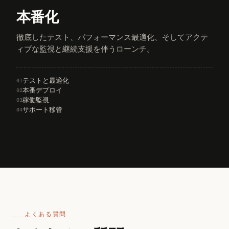
本番化
徹底したテスト、パフォーマンス最適化、そしてアクテ
ィブな監視と継続支援を伴うローンチ。
テストと最適化
01
本番デプロイ
02
稼働監視
03
サポート移管
04
よくある質問