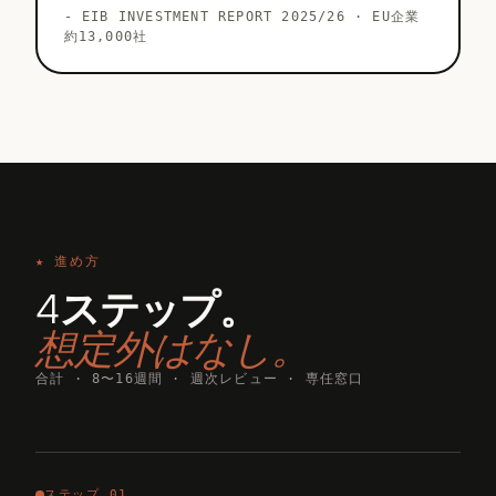
-
EIB INVESTMENT REPORT 2025/26 · EU企業
約13,000社
★ 進め方
4ステップ。
想定外はなし。
合計 · 8〜16週間 · 週次レビュー · 専任窓口
ステップ 01