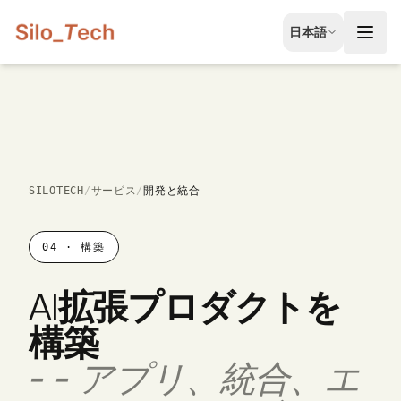
EN
日本語
English
JA
日本語
LT
Lietuvių
ID
SILOTECH
/
サービス
/
開発と統合
Bahasa
04
·
構築
AI拡張プロダクトを
構築
-
- アプリ、統合、エ
無料相談を予約する