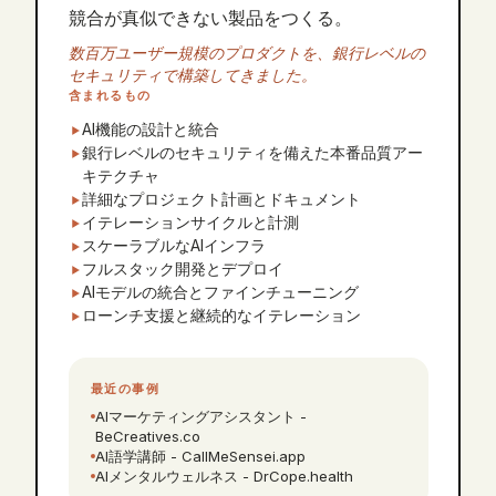
競合が真似できない製品をつくる。
数百万ユーザー規模のプロダクトを、銀行レベルの
セキュリティで構築してきました。
含まれるもの
AI機能の設計と統合
銀行レベルのセキュリティを備えた本番品質アー
キテクチャ
詳細なプロジェクト計画とドキュメント
イテレーションサイクルと計測
スケーラブルなAIインフラ
フルスタック開発とデプロイ
AIモデルの統合とファインチューニング
ローンチ支援と継続的なイテレーション
最近の事例
AIマーケティングアシスタント -
BeCreatives.co
AI語学講師 - CallMeSensei.app
AIメンタルウェルネス - DrCope.health