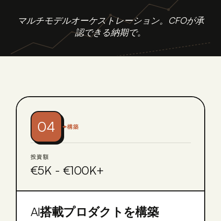
マルチモデルオーケストレーション。CFOが承
認できる納期で。
04
構築
投資額
€5K - €100K+
AI搭載プロダクトを構築