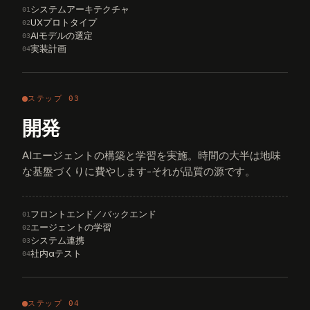
システムアーキテクチャ
01
UXプロトタイプ
02
AIモデルの選定
03
実装計画
04
ステップ 03
開発
AIエージェントの構築と学習を実施。時間の大半は地味
な基盤づくりに費やします-それが品質の源です。
フロントエンド／バックエンド
01
エージェントの学習
02
システム連携
03
社内αテスト
04
ステップ 04