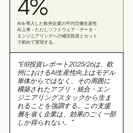
4%
AIを導入した欧州企業の平均労働生産性
向上率 - ただしソフトウェア・データ・
エンジニアリングへの補完投資とセット
で初めて実現する。
“
EIB投資レポート2025/26は、欧
州におけるAI生産性向上はモデル
単体からではなく、その周囲に
構築されたアプリ・統合・エン
ジニアリングスタックから生ま
れることを強調する。この支援
層を省く企業は、効果のごく一部
しか得られない。
”