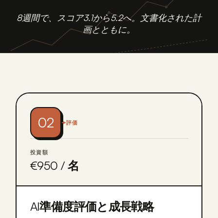
8週間で、スコア3.1から5.2へ。文書化された計
画とともに。
02
評価
投資額
€950 / 名
AI準備度評価と成長戦略