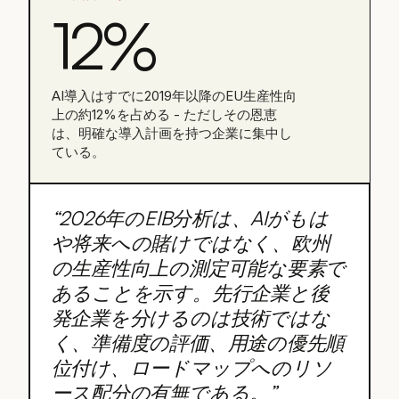
12%
AI導入はすでに2019年以降のEU生産性向
上の約12%を占める - ただしその恩恵
は、明確な導入計画を持つ企業に集中し
ている。
“
2026年のEIB分析は、AIがもは
や将来への賭けではなく、欧州
の生産性向上の測定可能な要素で
あることを示す。先行企業と後
発企業を分けるのは技術ではな
く、準備度の評価、用途の優先順
位付け、ロードマップへのリソ
ース配分の有無である。
”