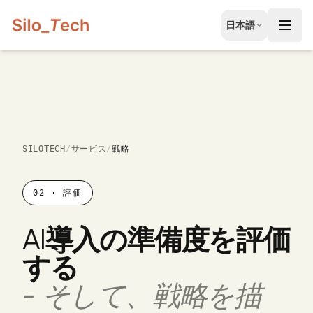
EN
日本語
English
JA
日本語
LT
Lietuvių
ID
SILOTECH
/
サービス
/
戦略
Bahasa
02
·
評価
AI導入の準備度を評価
する
-
そして、戦略を描
無料相談を予約する