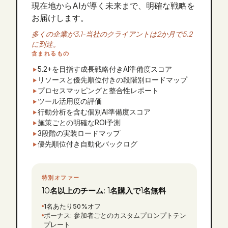
現在地からAIが導く未来まで、明確な戦略を
お届けします。
多くの企業が3.1-当社のクライアントは2か月で5.2
に到達。
含まれるもの
5.2+を目指す成長戦略付きAI準備度スコア
リソースと優先順位付きの段階別ロードマップ
プロセスマッピングと整合性レポート
ツール活用度の評価
行動分析を含む個別AI準備度スコア
施策ごとの明確なROI予測
3段階の実装ロードマップ
優先順位付き自動化バックログ
特別オファー
10名以上のチーム: 1名購入で1名無料
1名あたり50%オフ
ボーナス: 参加者ごとのカスタムプロンプトテン
プレート