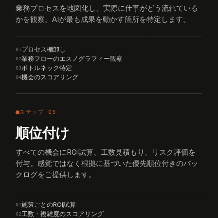
業務プロセスを地図化し、実際に仕事がどう流れている
かを観察。AIが最も成果を動かす箇所を特定します。
プロセス棚卸し
01
業務フローのエスノグラフィー観察
02
ボトルネック特定
03
機会のスコアリング
04
ステップ 03
順位付け
すべての機会にROI試算、工数見積もり、リスク評価を
付与。感覚ではなく根拠に基づいた優先順位付きのバッ
クログをご提供します。
施策ごとのROI試算
01
工数・複雑度のスコアリング
02