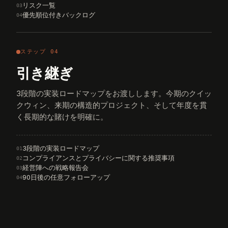
リスク一覧
03
優先順位付きバックログ
04
ステップ 04
引き継ぎ
3段階の実装ロードマップをお渡しします。今期のクイッ
クウィン、来期の構造的プロジェクト、そして年度を貫
く長期的な賭けを明確に。
3段階の実装ロードマップ
01
コンプライアンスとプライバシーに関する推奨事項
02
経営陣への戦略報告会
03
90日後の任意フォローアップ
04