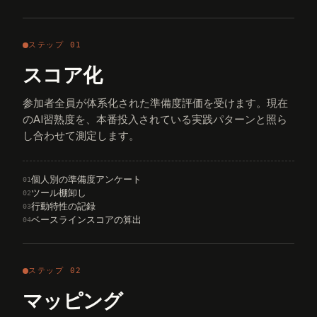
ステップ 01
スコア化
参加者全員が体系化された準備度評価を受けます。現在
のAI習熟度を、本番投入されている実践パターンと照ら
し合わせて測定します。
個人別の準備度アンケート
01
ツール棚卸し
02
行動特性の記録
03
ベースラインスコアの算出
04
ステップ 02
マッピング