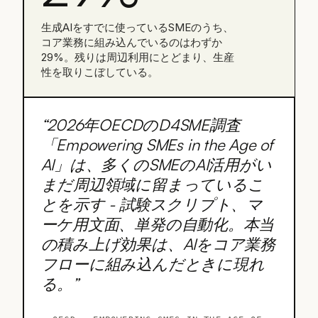
生成AIをすでに使っているSMEのうち、
コア業務に組み込んでいるのはわずか
29%。残りは周辺利用にとどまり、生産
性を取りこぼしている。
“
2026年OECDのD4SME調査
「Empowering SMEs in the Age of
AI」は、多くのSMEのAI活用がい
まだ周辺領域に留まっているこ
とを示す - 試験スクリプト、マ
ーケ用文面、単発の自動化。本当
の積み上げ効果は、AIをコア業務
フローに組み込んだときに現れ
る。
”