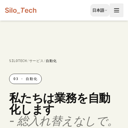
EN
日本語
English
JA
日本語
LT
Lietuvių
ID
SILOTECH
/
サービス
/
自動化
Bahasa
03
·
自動化
私たちは業務を自動
化します
-
総入れ替えなしで。
無料相談を予約する