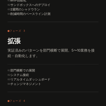
MVP自動化
01
サンドボックスへのデプロイ
02
2週間のシャドウラン
03
削減時間のベースライン計測
04
フェーズ 3
拡張
実証済みのパターンを部門横断で展開。5〜10業務を接
続・自動化します。
部門横断での展開
01
システム接続
02
リアルタイムダッシュボード
03
チェンジマネジメント
04
フェーズ 4