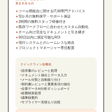
含まれるもの
ツール間統合に関するIT/AI専門アドバイス
12か月の無料保守・サポート保証
2時間の無料スタッフ研修付き
既存ワークフローに合わせたカスタム自動化
チーム向け完全なドキュメントと引き継ぎ
90日以内に測定可能なROI
現行システムとのシームレスな統合
プロジェクトマネージャー専任配置
クイックウィン自動化
請求書のレビューと処理
ドキュメント抽出とデータ入力
メール分類と自動振り分け
契約書レビューと重要条項の抽出
企業データAI分析ダッシュボード
経費精算処理
議事録要約
サプライヤー見積もり比較