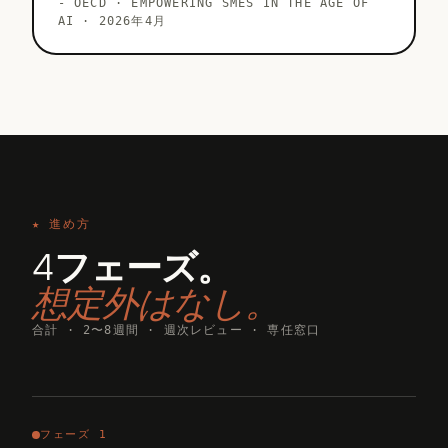
-
OECD · EMPOWERING SMES IN THE AGE OF
AI · 2026年4月
★ 進め方
4フェーズ。
想定外はなし。
合計 · 2〜8週間 · 週次レビュー · 専任窓口
フェーズ 1