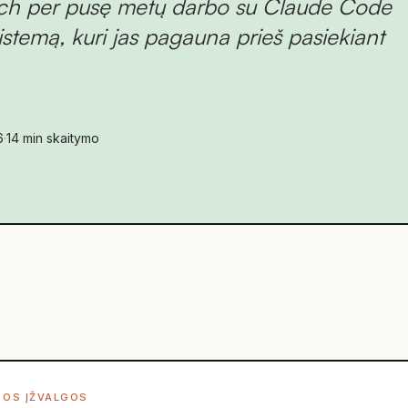
Tech per pusę metų darbo su Claude Code
stemą, kuri jas pagauna prieš pasiekiant
6
·
14
min skaitymo
IOS ĮŽVALGOS