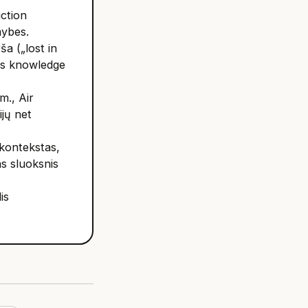
iction
mybes.
ša („lost in
us knowledge
m., Air
jų net
kontekstas,
as sluoksnis
is