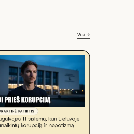
Visi
→
PRAKTINĖ PATIRTIS
ugalvojau IT sistemą, kuri Lietuvoje
unaikintų korupciją ir nepotizmą