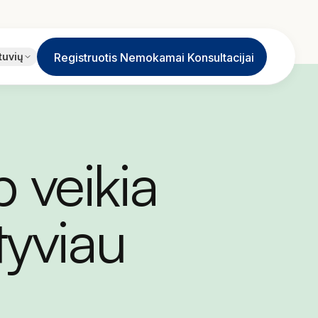
EN
tuvių
Registruotis Nemokamai Konsultacijai
English
JA
日本語
LT
Lietuvių
p veikia
ID
Bahasa
tyviau