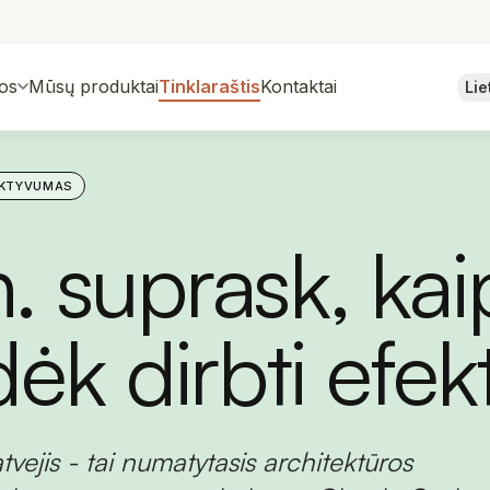
os
Mūsų produktai
Tinklaraštis
Kontaktai
Lie
UKTYVUMAS
. suprask, kai
dėk dirbti efek
tvejis - tai numatytasis architektūros