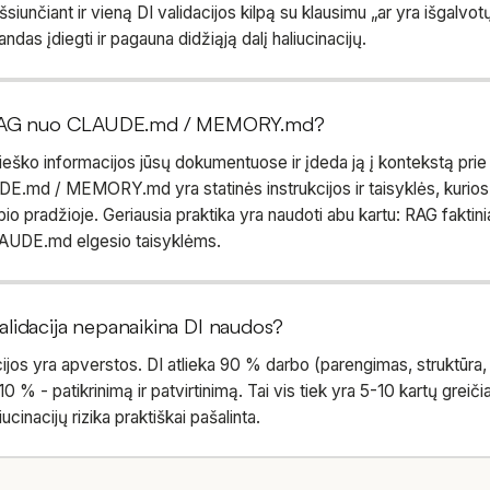
išsiunčiant ir vieną DI validacijos kilpą su klausimu „ar yra išgalvot
ndas įdiegti ir pagauna didžiąją dalį haliucinacijų.
i RAG nuo CLAUDE.md / MEMORY.md?
ieško informacijos jūsų dokumentuose ir įdeda ją į kontekstą prie
E.md / MEMORY.md yra statinės instrukcijos ir taisyklės, kurio
io pradžioje. Geriausia praktika yra naudoti abu kartu: RAG faktin
UDE.md elgesio taisyklėms.
lidacija nepanaikina DI naudos?
jos yra apverstos. DI atlieka 90 % darbo (parengimas, struktūra, 
 % - patikrinimą ir patvirtinimą. Tai vis tiek yra 5-10 kartų greičia
iucinacijų rizika praktiškai pašalinta.