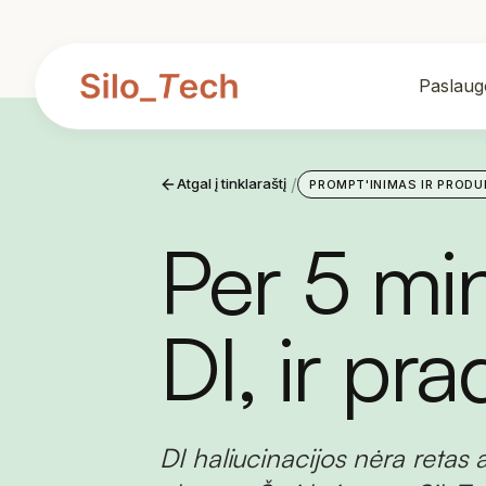
Paslaug
/
Atgal į tinklaraštį
PROMPT'INIMAS IR PROD
Per 5 min
DI, ir pra
DI haliucinacijos nėra retas a