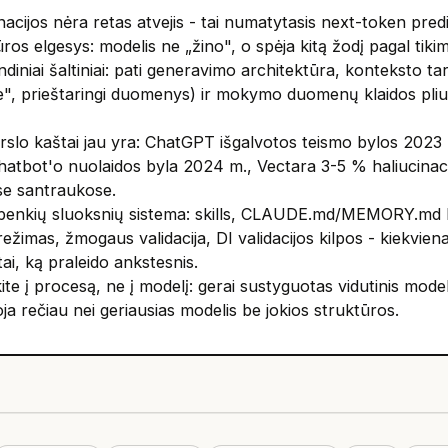
nacijos nėra retas atvejis - tai numatytasis next-token pred
ros elgesys: modelis ne „žino", o spėja kitą žodį pagal tiki
ndiniai šaltiniai: pati generavimo architektūra, konteksto tar
e", prieštaringi duomenys) ir mokymo duomenų klaidos pli
rslo kaštai jau yra: ChatGPT išgalvotos teismo bylos 2023 
atbot'o nuolaidos byla 2024 m., Vectara 3-5 % haliucinaci
e santraukose.
penkių sluoksnių sistema: skills, CLAUDE.md/MEMORY.md 
ežimas, žmogaus validacija, DI validacijos kilpos - kiekvien
ai, ką praleido ankstesnis.
te į procesą, ne į modelį: gerai sustyguotas vidutinis model
ja rečiau nei geriausias modelis be jokios struktūros.