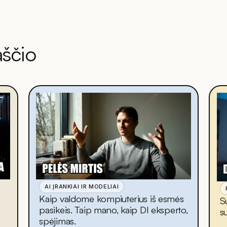
aščio
AI ĮRANKIAI IR MODELIAI
Kaip valdome kompiuterius iš esmės
S
pasikeis. Taip mano, kaip DI eksperto,
s
spėjimas.