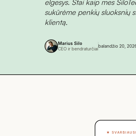
elgesys. Štai kaip mes Silo
sukūrėme penkių sluoksnių si
klientą.
Marius Silo
balandžio 20, 202
CEO ir bendraturčiai
★
SVARBIAUS