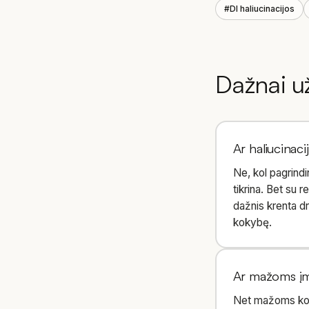
#
DI haliucinacijos
Dažnai u
Ar haliucinaci
Ne, kol pagrindi
tikrina. Bet su r
dažnis krenta dr
kokybę.
Ar mažoms įmo
Net mažoms koma