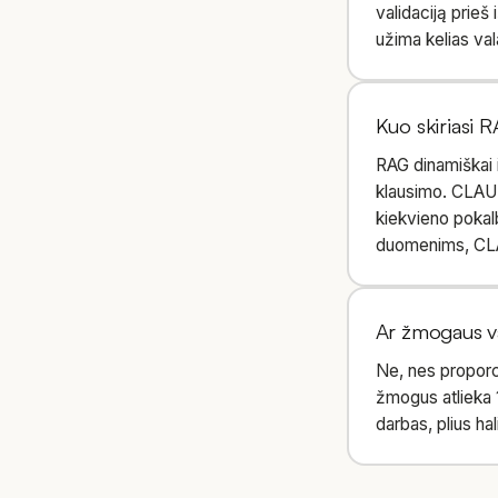
validaciją prieš 
užima kelias vala
Kuo skirias
RAG dinamiškai 
klausimo. CLAUD
kiekvieno pokalb
duomenims, CLA
Ar žmogaus va
Ne, nes proporci
žmogus atlieka 10
darbas, plius hal