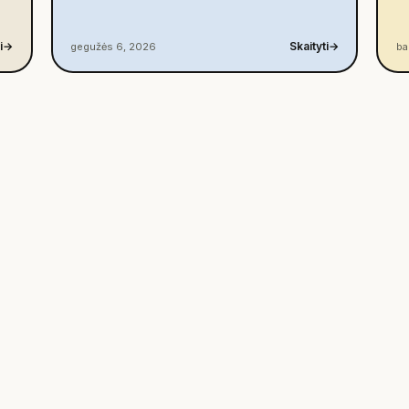
i
→
Skaityti
→
gegužės 6, 2026
ba