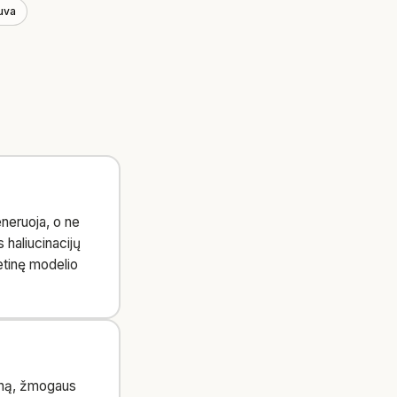
uva
eneruoja, o ne
 haliucinacijų
etinę modelio
loną, žmogaus