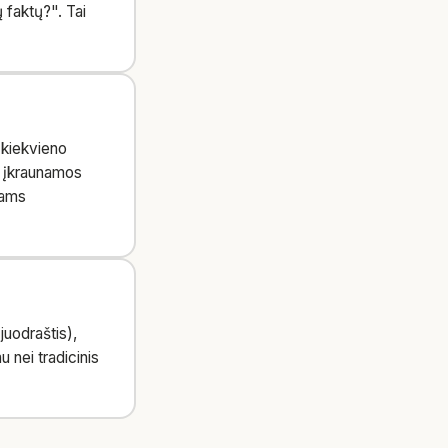
ų faktų?". Tai
 kiekvieno
s įkraunamos
iams
juodraštis),
u nei tradicinis