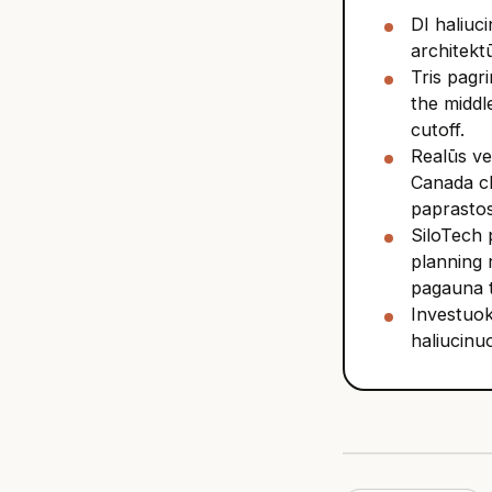
DI haliuci
architektū
Tris pagri
the middl
cutoff.
Realūs ve
Canada ch
paprastos
SiloTech 
planning r
pagauna t
Investuoki
haliucinuo