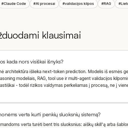
#
Claude Code
#
AI procesai
#
validacijos kilpos
#
RAG
#
Liet
žduodami klausimai
jos kada nors visiškai išnyks?
nė architektūra išlieka next-token prediction. Modelis iš esmės g
easoning modeliais, RAG, tool use ir multi-agent validacijos kilpomis
astiškai - todėl rizikos valdymas perkeliamas į procesą, ne į vien
nėms verta kurti penkių sluoksnių sistemą?
ndoms verta turėti bent tris sluoksnius: aiškų skill'ą arba šab