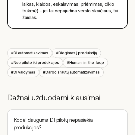
laikas, klaidos, eskalavimas, priėmimas, ciklo
trukmė) - jei tai nepajudina verslo skaičiaus, tai
žaislas.
#
DI automatizavimas
#
Diegimas į produkciją
#
Nuo piloto iki produkcijos
#
Human-in-the-loop
#
DI valdymas
#
Darbo srautų automatizavimas
Dažnai užduodami klausimai
Kodėl dauguma DI pilotų nepasiekia
produkcijos?