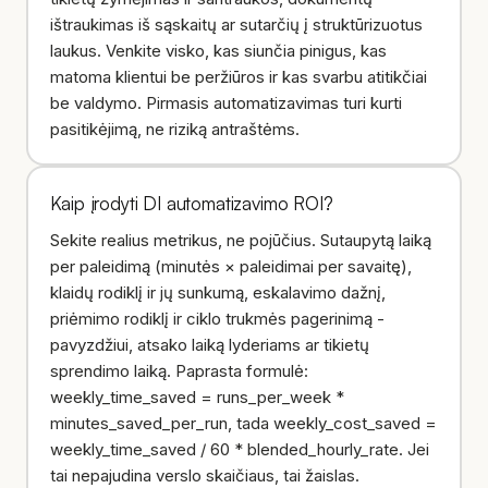
ištraukimas iš sąskaitų ar sutarčių į struktūrizuotus
laukus. Venkite visko, kas siunčia pinigus, kas
matoma klientui be peržiūros ir kas svarbu atitikčiai
be valdymo. Pirmasis automatizavimas turi kurti
pasitikėjimą, ne riziką antraštėms.
Kaip įrodyti DI automatizavimo ROI?
Sekite realius metrikus, ne pojūčius. Sutaupytą laiką
per paleidimą (minutės × paleidimai per savaitę),
klaidų rodiklį ir jų sunkumą, eskalavimo dažnį,
priėmimo rodiklį ir ciklo trukmės pagerinimą -
pavyzdžiui, atsako laiką lyderiams ar tikietų
sprendimo laiką. Paprasta formulė:
weekly_time_saved = runs_per_week *
minutes_saved_per_run, tada weekly_cost_saved =
weekly_time_saved / 60 * blended_hourly_rate. Jei
tai nepajudina verslo skaičiaus, tai žaislas.