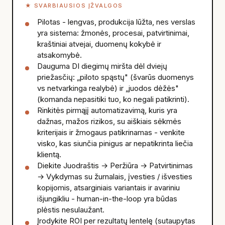
★
SVARBIAUSIOS ĮŽVALGOS
Pilotas - lengvas, produkcija lūžta, nes verslas
yra sistema: žmonės, procesai, patvirtinimai,
kraštiniai atvejai, duomenų kokybė ir
atsakomybė.
Dauguma DI diegimų miršta dėl dviejų
priežasčių: „piloto spąstų" (švarūs duomenys
vs netvarkinga realybė) ir „juodos dėžės"
(komanda nepasitiki tuo, ko negali patikrinti).
Rinkitės pirmąjį automatizavimą, kuris yra
dažnas, mažos rizikos, su aiškiais sėkmės
kriterijais ir žmogaus patikrinamas - venkite
visko, kas siunčia pinigus ar nepatikrinta liečia
klientą.
Diekite Juodraštis → Peržiūra → Patvirtinimas
→ Vykdymas su žurnalais, įvesties / išvesties
kopijomis, atsarginiais variantais ir avariniu
išjungikliu - human-in-the-loop yra būdas
plėstis nesulaužant.
Įrodykite ROI per rezultatų lentelę (sutaupytas