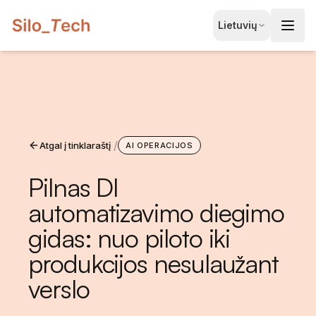
EN
Lietuvių
English
JA
日本語
LT
Lietuvių
/
Atgal į tinklaraštį
ID
AI OPERACIJOS
Bahasa
Pilnas DI
automatizavimo diegimo
gidas: nuo piloto iki
produkcijos nesulaužant
verslo
Registruotis Nemokamai
Konsultacijai