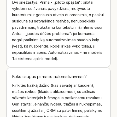
Dvi priežastys. Pirma - „piloto spąstai": pilotai
vykdomi su švariais pavyzdžiais, motyvuotu
kuratoriumi ir geriausio atvejo duomenimis, o paskui
susiduria su netvarkinga realybe, nenuosekliais
pavadinimais, trūkstamu kontekstu ir išimtimis visur.
Antra - „juodos dėžės problema": jei komanda
negali patikrinti, ką automatizavimas naudojo kaip
įvestį, ką nusprendė, kodėl ir kas vyko toliau, ji
nepasitikės ir apeis. Automatizavimas - ne modelis.
Tai sistema aplink modelį.
Koks saugus pirmasis automatizavimas?
Rinkitės kažką dažno (kas savaitę ar kasdien),
mažos rizikos (klaidos atitaisomos), su aiškiais
sėkmės kriterijais ir žmogaus patikrinamu rezultatu.
Geri startai: įeinančių lyderių triažas ir nukreipimas,
susitikimų užrašai į CRM su patvirtinimu, palaikymo
tikietų žymėjimas ir santraukos, dokumentų