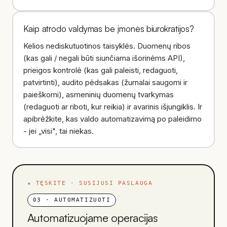
Kaip atrodo valdymas be įmonės biurokratijos?
Kelios nediskutuotinos taisyklės. Duomenų ribos
(kas gali / negali būti siunčiama išorinėms API),
prieigos kontrolė (kas gali paleisti, redaguoti,
patvirtinti), audito pėdsakas (žurnalai saugomi ir
paieškomi), asmeninių duomenų tvarkymas
(redaguoti ar riboti, kur reikia) ir avarinis išjungiklis. Ir
apibrėžkite, kas valdo automatizavimą po paleidimo
- jei „visi", tai niekas.
★
TĘSKITE · SUSIJUSI PASLAUGA
03
·
AUTOMATIZUOTI
Automatizuojame operacijas