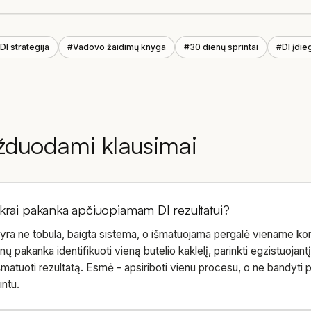
DI strategija
#
Vadovo žaidimų knyga
#
30 dienų sprintai
#
DI įdi
žduodami klausimai
ikrai pakanka apčiuopiamam DI rezultatui?
as yra ne tobula, baigta sistema, o išmatuojama pergalė viename k
 pakanka identifikuoti vieną butelio kaklelį, parinkti egzistuojantį įr
matuoti rezultatą. Esmė - apsiriboti vienu procesu, o ne bandyti p
ntu.