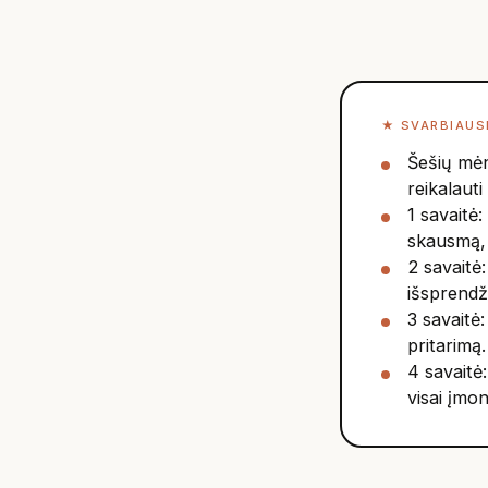
★
SVARBIAUS
Šešių mėne
reikalaut
1 savaitė:
skausmą, 
2 savaitė:
išsprendž
3 savaitė:
pritarimą.
4 savaitė:
visai įmon