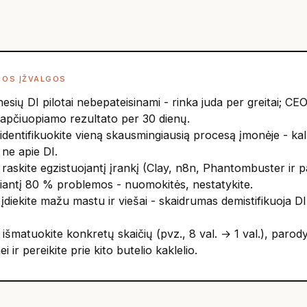
IOS ĮŽVALGOS
sių DI pilotai nebepateisinami - rinka juda per greitai; CEO
i apčiuopiamo rezultato per 30 dienų.
 identifikuokite vieną skausmingiausią procesą įmonėje - kal
ne apie DI.
 raskite egzistuojantį įrankį (Clay, n8n, Phantombuster ir p
iantį 80 % problemos - nuomokitės, nestatykite.
 įdiekite mažu mastu ir viešai - skaidrumas demistifikuoja DI 
 išmatuokite konkretų skaičių (pvz., 8 val. → 1 val.), parod
ei ir pereikite prie kito butelio kaklelio.