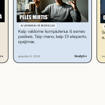
AI ĮRANKIAI IR MODELIAI
Kaip valdome kompiuterius iš esmės
S
pasikeis. Taip mano, kaip DI eksperto,
s
spėjimas.
i
→
Skaityti
→
gegužės 6, 2026
ba