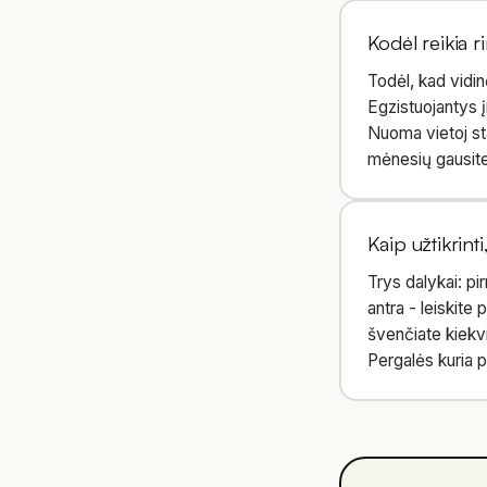
Kodėl reikia r
Todėl, kad vidi
Egzistuojantys į
Nuoma vietoj sta
mėnesių gausite
Kaip užtikrint
Trys dalykai: pi
antra - leiskite
švenčiate kiekvi
Pergalės kuria p