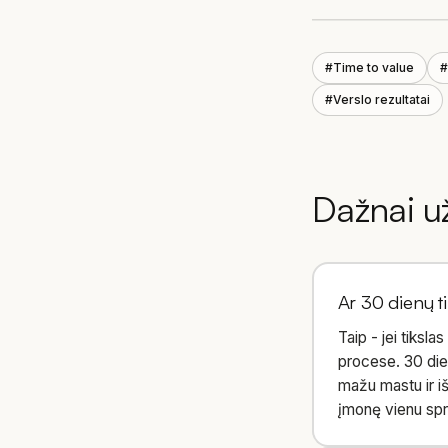
#
Time to value
#
#
Verslo rezultatai
Dažnai u
Ar 30 dienų t
Taip - jei tiksl
procese. 30 dienų
mažu mastu ir iš
įmonę vienu spri