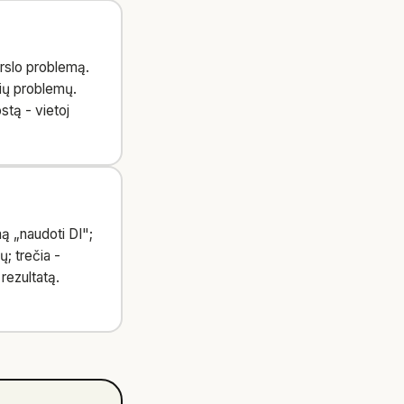
erslo problemą.
nių problemų.
stą - vietoj
ą „naudoti DI";
ų; trečia -
rezultatą.