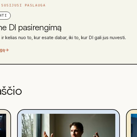
 SUSIJUSI PASLAUGA
NTI
me DI pasirengimą
 ir kelias nuo to, kur esate dabar, iki to, kur DI gali jus nuvesti.
ugą
→
aščio