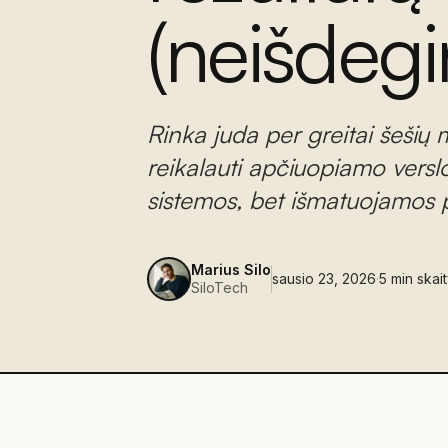
(neišdeg
Rinka juda per greitai šešių m
reikalauti apčiuopiamo versl
sistemos, bet išmatuojamos pe
Marius Silo
sausio 23, 2026
·
5
min skai
SiloTech