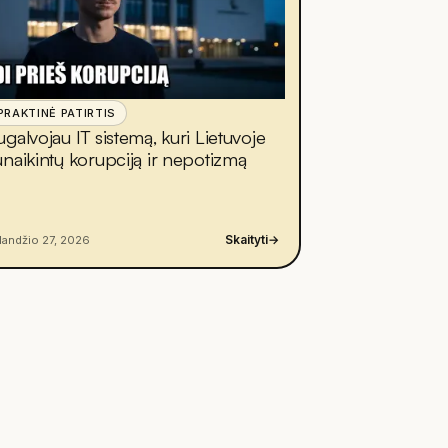
PRAKTINĖ PATIRTIS
ugalvojau IT sistemą, kuri Lietuvoje
unaikintų korupciją ir nepotizmą
Skaityti
→
landžio 27, 2026