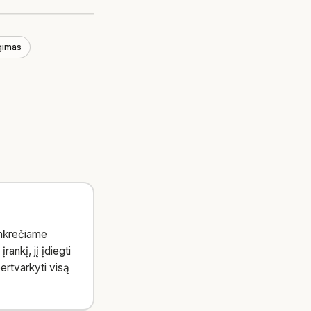
egimas
onkrečiame
ankį, jį įdiegti
ertvarkyti visą