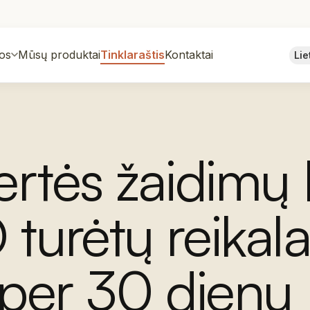
os
Mūsų produktai
Tinklaraštis
Kontaktai
Lie
ertės žaidimų
turėtų reikala
 per 30 dienų