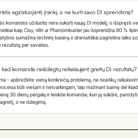
inktis egzistuojantį įrankį, o ne kurti savo DI sprendimą?
nės komandos užduotis nėra sukurti naują DI modelį, o išspręsti v
rankiai kaip Clay, n8n ar Phantombuster jau išsprendžia 80 % tipi
tybos sumažina techninį barjerą ir dramatiškai pagreitina laiko juo
 rezultatą per savaites.
i, kad komanda neišdegtų reikalaujant greitų DI rezultatų?
rma - apibrėžkite vieną konkrečią problemą, ne neaiškų reikalavim
 procesui būti viešam ir netvarkingam, taip mažinant baimę dėl klaid
eną 30 dienų pergalę ir leiskite komandai, kuri ją sukūrė, parodyti 
agreitį, o ne išdegimą.