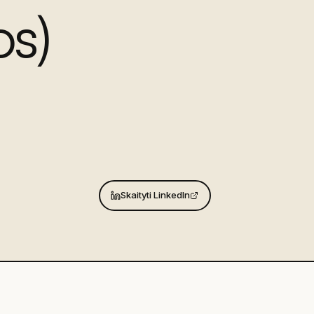
os)
Skaityti LinkedIn