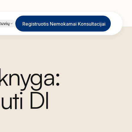
EN
tuvių
Registruotis Nemokamai Konsultacijai
English
JA
日本語
LT
Lietuvių
 knyga:
ID
Bahasa
uti DI