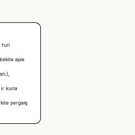
 turi
bėkite apie
an.),
ir kuria
ykite pergalę