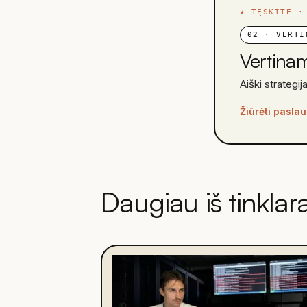
★
TĘSKITE ·
02
·
VERTI
Vertina
Aiški strategija
Žiūrėti pasla
Daugiau iš tinklar