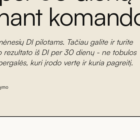
inant komand
ėnesių DI pilotams. Tačiau galite ir turite
o rezultato iš DI per 30 dienų - ne tobulos
rgalės, kuri įrodo vertę ir kuria pagreitį.
tymo