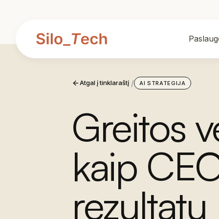
Paslaug
/
Atgal į tinklaraštį
AI STRATEGIJA
Greitos v
kaip CEO 
rezultatų