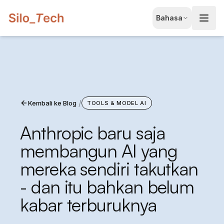
EN
Bahasa
English
JA
日本語
LT
Lietuvių
/
Kembali ke Blog
ID
TOOLS & MODEL AI
Bahasa
Anthropic baru saja
membangun AI yang
mereka sendiri takutkan
- dan itu bahkan belum
kabar terburuknya
Pesan Konsultasi Gratis