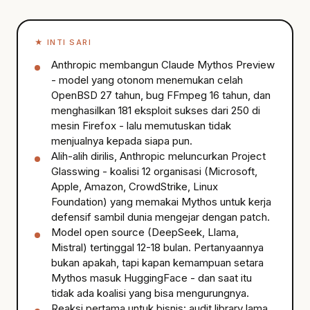
★
INTI SARI
Anthropic membangun Claude Mythos Preview
- model yang otonom menemukan celah
OpenBSD 27 tahun, bug FFmpeg 16 tahun, dan
menghasilkan 181 eksploit sukses dari 250 di
mesin Firefox - lalu memutuskan tidak
menjualnya kepada siapa pun.
Alih-alih dirilis, Anthropic meluncurkan Project
Glasswing - koalisi 12 organisasi (Microsoft,
Apple, Amazon, CrowdStrike, Linux
Foundation) yang memakai Mythos untuk kerja
defensif sambil dunia mengejar dengan patch.
Model open source (DeepSeek, Llama,
Mistral) tertinggal 12-18 bulan. Pertanyaannya
bukan apakah, tapi kapan kemampuan setara
Mythos masuk HuggingFace - dan saat itu
tidak ada koalisi yang bisa mengurungnya.
Reaksi pertama untuk bisnis: audit library lama,