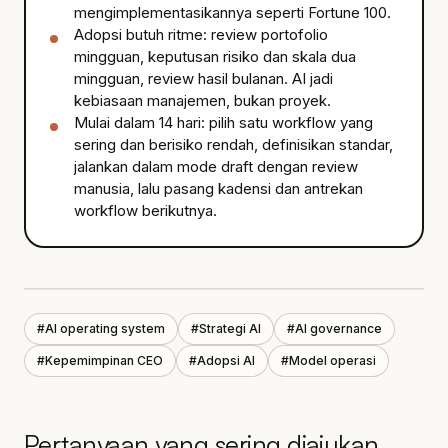
mengimplementasikannya seperti Fortune 100.
Adopsi butuh ritme: review portofolio
mingguan, keputusan risiko dan skala dua
mingguan, review hasil bulanan. AI jadi
kebiasaan manajemen, bukan proyek.
Mulai dalam 14 hari: pilih satu workflow yang
sering dan berisiko rendah, definisikan standar,
jalankan dalam mode draft dengan review
manusia, lalu pasang kadensi dan antrekan
workflow berikutnya.
#
AI operating system
#
Strategi AI
#
AI governance
#
Kepemimpinan CEO
#
Adopsi AI
#
Model operasi
Pertanyaan yang sering diajukan