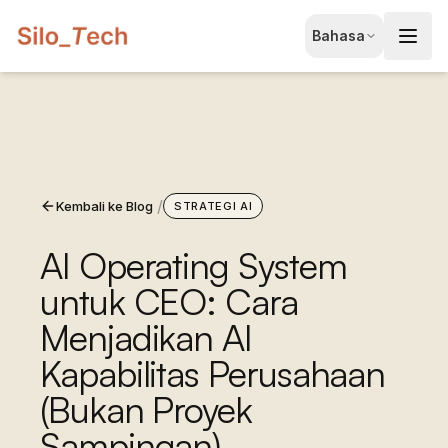
EN
Bahasa
English
JA
日本語
LT
Lietuvių
/
Kembali ke Blog
ID
STRATEGI AI
Bahasa
AI Operating System
untuk CEO: Cara
Menjadikan AI
Kapabilitas Perusahaan
(Bukan Proyek
Pesan Konsultasi Gratis
Sampingan)