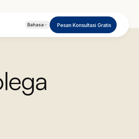
EN
Bahasa
Pesan Konsultasi Gratis
English
JA
日本語
LT
Lietuvių
olega
ID
Bahasa