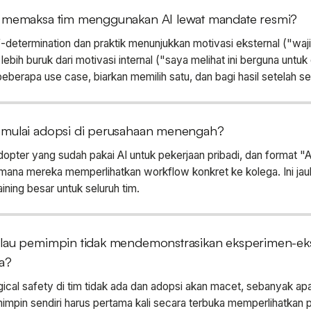
 memaksa tim menggunakan AI lewat mandate resmi?
f-determination dan praktik menunjukkan motivasi eksternal ("waj
 lebih buruk dari motivasi internal ("saya melihat ini berguna untuk 
beberapa use case, biarkan memilih satu, dan bagi hasil setelah s
mulai adopsi di perusahaan menengah?
dopter yang sudah pakai AI untuk pekerjaan pribadi, dan format "A
i mana mereka memperlihatkan workflow konkret ke kolega. Ini jauh
aining besar untuk seluruh tim.
lau pemimpin tidak mendemonstrasikan eksperimen-e
a?
cal safety di tim tidak ada dan adopsi akan macet, sebanyak apa 
mimpin sendiri harus pertama kali secara terbuka memperlihatkan