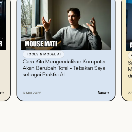
TOOLS & MODEL AI
Cara Kita Mengendalikan Komputer
S
Akan Berubah Total - Tebakan Saya
M
sebagai Praktisi AI
d
a
→
Baca
→
6 Mei 2026
27