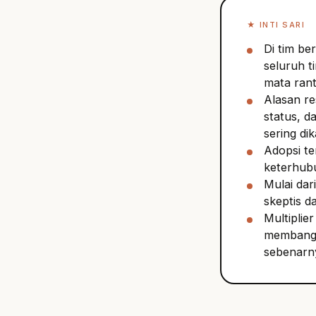
★
INTI SARI
Di tim be
seluruh t
mata rant
Alasan re
status, d
sering di
Adopsi te
keterhubu
Mulai dari
skeptis da
Multiplie
membangun
sebenarn