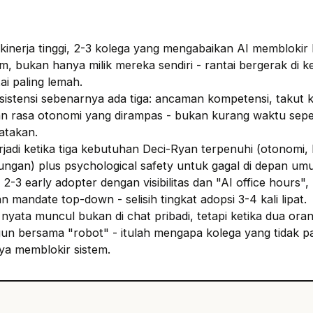
rkinerja tinggi, 2-3 kolega yang mengabaikan AI memblokir 
im, bukan hanya milik mereka sendiri - rantai bergerak di 
ai paling lemah.
sistensi sebenarnya ada tiga: ancaman kompetensi, takut 
an rasa otonomi yang dirampas - bukan kurang waktu sepe
katakan.
rjadi ketika tiga kebutuhan Deci-Ryan terpenuhi (otonomi,
ngan) plus psychological safety untuk gagal di depan um
 2-3 early adopter dengan visibilitas dan "AI office hours",
n mandate top-down - selisih tingkat adopsi 3-4 kali lipat.
r nyata muncul bukan di chat pribadi, tetapi ketika dua ora
 bersama "robot" - itulah mengapa kolega yang tidak pa
ya memblokir sistem.