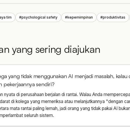
aya tim
#
psychological safety
#
kepemimpinan
#
produktivitas
an yang sering diajukan
ga yang tidak menggunakan AI menjadi masalah, kalau 
n pekerjaannya sendiri?
n nyata di perusahaan berjalan di rantai. Walau Anda mempercepat 
arat di kolega yang memeriksa atau melanjutkannya "dengan car
tara mata rantai paling lemah, jadi orang yang tidak pakai AI buka
mperlambat seluruh sistem.