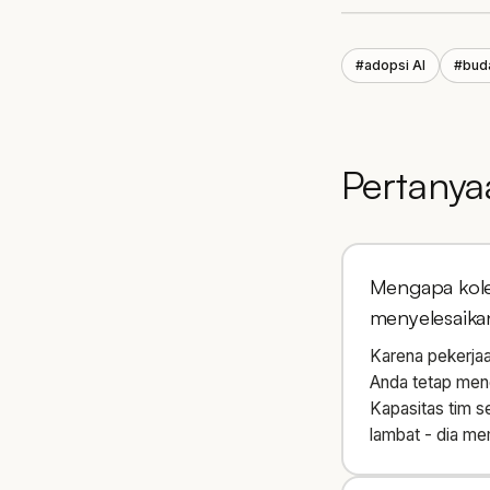
#
adopsi AI
#
bud
Pertanya
Mengapa kole
menyelesaika
Karena pekerjaa
Anda tetap mend
Kapasitas tim se
lambat - dia me