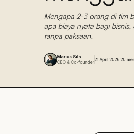
Mengapa 2-3 orang di tim b
apa biaya nyata bagi bisni
tanpa paksaan.
Marius Silo
21 April 2026
·
20
men
CEO & Co-founder