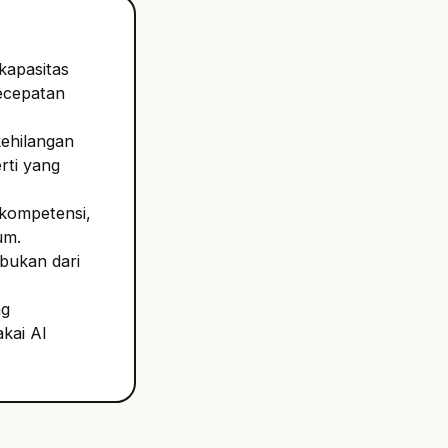
kapasitas
kecepatan
kehilangan
rti yang
 kompetensi,
um.
 bukan dari
ng
kai AI