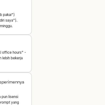
ib pakai")
diri saya").
eminggu.
I office hours" -
 lebih bekerja
ksperimennya
pun lisensi
 prompt yang