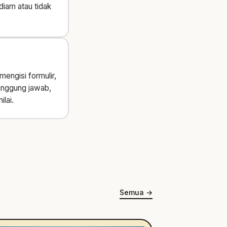
diam atau tidak
engisi formulir,
anggung jawab,
lai.
Semua
→