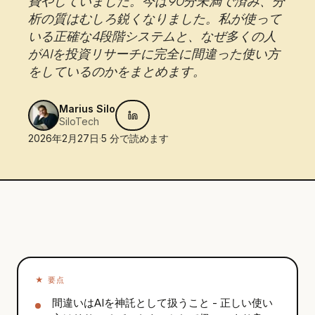
費やしていました。今は90分未満で済み、分
析の質はむしろ鋭くなりました。私が使って
いる正確な4段階システムと、なぜ多くの人
がAIを投資リサーチに完全に間違った使い方
をしているのかをまとめます。
Marius Silo
SiloTech
2026年2月27日
·
5
分で読めます
★
要点
間違いはAIを神託として扱うこと - 正しい使い