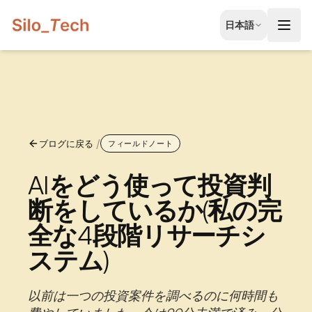
EN
日本語
English
JA
日本語
LT
Lietuvių
/
ブログに戻る
ID
フィールドノート
Bahasa
AIをどう使って投資判
断をしているか(私の完
全な4段階リサーチシ
ステム)
以前は一つの投資案件を調べるのに何時間も
無料相談を予約する