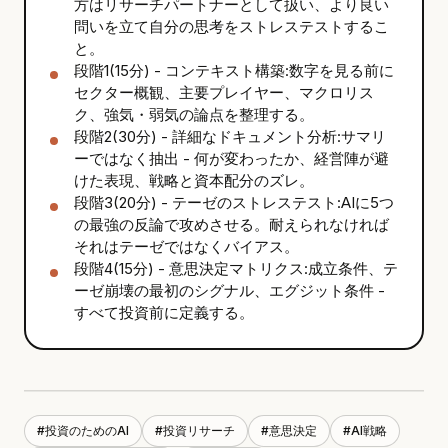
方はリサーチパートナーとして扱い、より良い
問いを立て自分の思考をストレステストするこ
と。
段階1(15分) - コンテキスト構築:数字を見る前に
セクター概観、主要プレイヤー、マクロリス
ク、強気・弱気の論点を整理する。
段階2(30分) - 詳細なドキュメント分析:サマリ
ーではなく抽出 - 何が変わったか、経営陣が避
けた表現、戦略と資本配分のズレ。
段階3(20分) - テーゼのストレステスト:AIに5つ
の最強の反論で攻めさせる。耐えられなければ
それはテーゼではなくバイアス。
段階4(15分) - 意思決定マトリクス:成立条件、テ
ーゼ崩壊の最初のシグナル、エグジット条件 -
すべて投資前に定義する。
#
投資のためのAI
#
投資リサーチ
#
意思決定
#
AI戦略