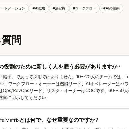
オートメーション
#
AI戦略
#
決定権
#
ワークフロー
#
AIの役割
る質問
の役割のために新しく人を雇う必要がありますか?
「帽子」であって採用ではありません。10〜20人のチームでは、
EO、ワークフロー・オーナーは機能リード、AIオペレーターはパ
Ops/RevOpsリード、リスク・オーナーはCOOです。30〜50
述書に明示してください。
Rights Matrixとは何で、なぜ重要なのですか?