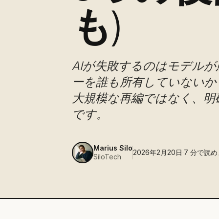
も)
AIが失敗するのはモデル
ーを誰も所有していないか
大規模な再編ではなく、明
です。
Marius Silo
2026年2月20日
·
7
分で読め
SiloTech