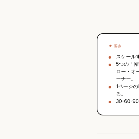
★
要点
スケール
5つの「
ロー・オ
ーナー。
1ページのD
る。
30-60