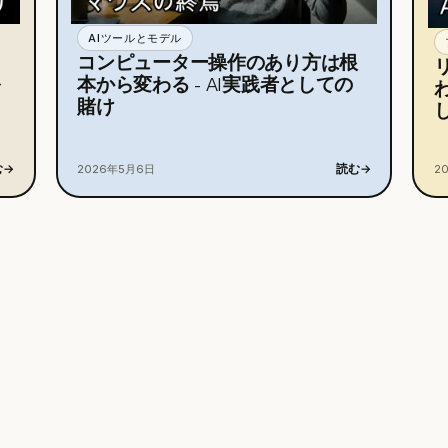
AIツールとモデル
コンピューター操作のあり方は根
を
本から変わる - AI実践者としての
賭け
む
→
読む
→
2026年5月6日
2