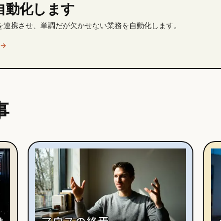
自動化します
を連携させ、単調だが欠かせない業務を自動化します。
→
事