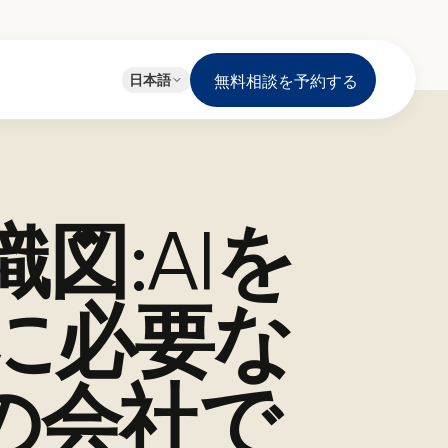
EN
日本語
無料相談を予約する
English
JA
日本語
LT
Lietuvių
図:AIを
ID
Bahasa
に必要な
人の会社で