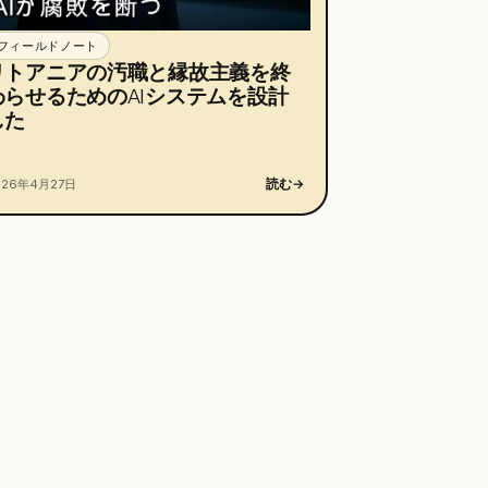
フィールドノート
リトアニアの汚職と縁故主義を終
わらせるためのAIシステムを設計
した
読む
→
026年4月27日