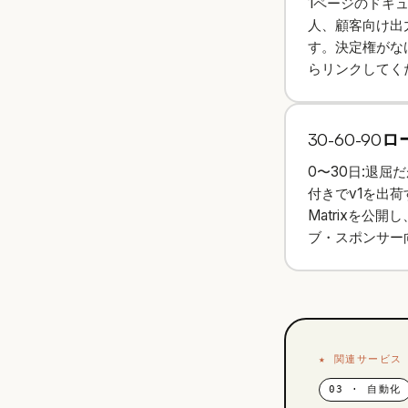
1ページのドキ
人、顧客向け出
す。決定権がな
らリンクしてく
30-60-
0〜30日:退屈だ
付きでv1を出荷す
Matrixを公
ブ・スポンサー
★
関連サービス
03
·
自動化