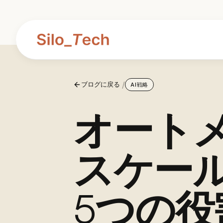
/
ブログに戻る
AI戦略
オートメ
スケー
5つの役