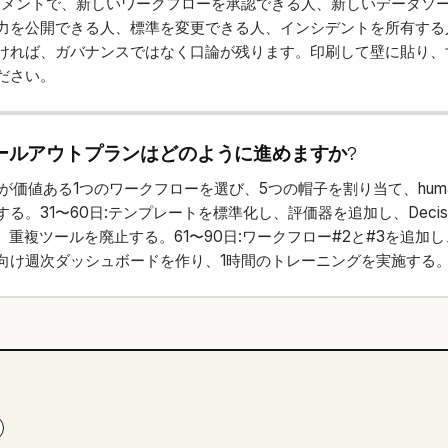
ュメントで、新しいワークフローを承認できる人、新しいデータソ
力を公開できる人、標準を変更できる人、インシデントを所有する
ければ、ガバナンスではなく口論が残ります。印刷して壁に貼り、す
ださい。
90ロールアウトプランはどのように進めますか?
が価値ある1つのワークフローを選び、5つの帽子を割り当て、human-in
る。31〜60日:テンプレートを標準化し、評価器を追加し、Decision 
開し、重複ツールを廃止する。61〜90日:ワークフロー#2と#3を追加
向け週次ダッシュボードを作り、1時間のトレーニングを実施する