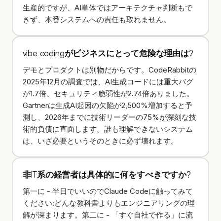
生産的ですが、AI単体ではアーキテクチャ判断もで
きず、本番システムへの責任も取れません。
vibe codingがビジネスにとって危険な理由は?
デモとプロダクトは別物だからです。CodeRabbitの
2025年12月の調査では、AI生成コードには重大バグ
が1.7倍、セキュリティ脆弱性が2.74倍ありました。
Gartnerは生成AI起因の欠陥が2,500%増加すると予
測し、2026年までに技術リーダーの75%が深刻な技
術的負債に直面します。誰も理解できないシステム
は、いざ必要というそのときに必ず壊れます。
非IT系の経営者は具体的に何をすべきですか?
第一に - 半日でいいのでClaude Codeに触ってみて
ください:どんな教科書よりもエンジニアリングの理
解が深まります。第二に - 「すぐ自社で作る」に流