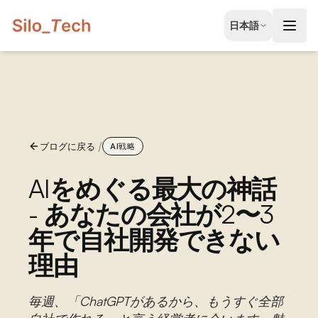
EN
日本語
English
JA
日本語
LT
Lietuvių
/
ブログに戻る
ID
AI戦略
Bahasa
AIをめぐる最大の神話
- あなたの会社が2〜3
年で自社開発できない
理由
毎週、「ChatGPTがあるから、もうすぐ全部
無料相談を予約する