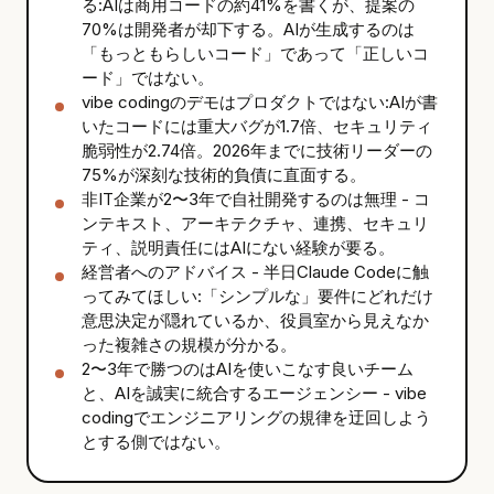
る:AIは商用コードの約41%を書くが、提案の
70%は開発者が却下する。AIが生成するのは
「もっともらしいコード」であって「正しいコ
ード」ではない。
vibe codingのデモはプロダクトではない:AIが書
いたコードには重大バグが1.7倍、セキュリティ
脆弱性が2.74倍。2026年までに技術リーダーの
75%が深刻な技術的負債に直面する。
非IT企業が2〜3年で自社開発するのは無理 - コ
ンテキスト、アーキテクチャ、連携、セキュリ
ティ、説明責任にはAIにない経験が要る。
経営者へのアドバイス - 半日Claude Codeに触
ってみてほしい:「シンプルな」要件にどれだけ
意思決定が隠れているか、役員室から見えなか
った複雑さの規模が分かる。
2〜3年で勝つのはAIを使いこなす良いチーム
と、AIを誠実に統合するエージェンシー - vibe
codingでエンジニアリングの規律を迂回しよう
とする側ではない。