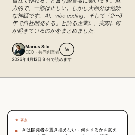
自社で作れる」と言う経営者に会います。魅
力的で、一部は正しい。しかし大部分は危険
な神話です。AI、vibe coding、そして「2〜3
年で自社開発する」と語る企業に、実際に何
が起きているのかをまとめました。
Marius Silo
CEO・共同創業者
2026年4月13日
·
8
分で読めます
★
要点
AIは開発者を置き換えない - 何をするかを変え