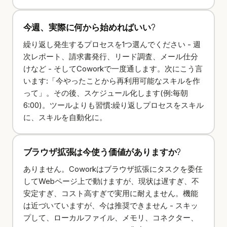
今週、実際に何から始めればいい?
繰り返し発生するプロセスを1つ選んでください - 週
次レポート、請求書発行、リード調査、メール仕分
けなど - そしてCoworkで一度通します。次にこう言
います:「今やったことから再利用可能なスキルを作
って」。その後、スケジュール化します(例:毎朝
6:00)。ツールよりも習慣:繰り返しプロセスをスキル
に、スキルを自動化に。
ブラウザ拡張は今使う価値がありますか?
ありません。Coworkはブラウザ拡張にタスクを委任
してWebページ上で動けますが、現状は遅すぎ、不
安定すぎ、コスト高すぎで実用に耐えません。機能
は近づいていますが、今は推奨できません - スキッ
プして、ローカルファイル、メモリ、コネクター、