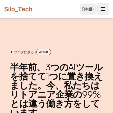
EN
日本語
English
JA
日本語
LT
Lietuvių
/
ブログに戻る
ID
AI運用
Bahasa
半年前、3つのAIツール
を捨てて1つに置き換え
ました。今、私たちは
リトアニア企業の99%
とは違う働き方をして
無料相談を予約する
います。