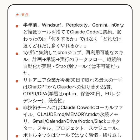
★
要点
半年前、Windsurf、Perplexity、Gemini、n8nな
ど複数ツールを捨ててClaude Codeに集約。変
わったのは「何をするか」ではなく「どれだけ
速くどれだけ多くやれるか」。
1か所に集約してcronジョブ、再利用可能なスキ
ル、計画→承認→実行のワークフロー、継続的
自動化が実現 - 5つの別ツールでは不可能だっ
た。
リトアニア企業が今後30日で取れる最大の一手
はChatGPTからClaudeへの切り替え:品質、
GDPR/DPA(学習はopt-in、保管30日、EUレジ
デンシー)、統合性。
非技術チームにはClaude Cowork:ローカルファ
イル、CLAUDE.md/MEMORY.mdの永続メモ
リ、Gmail/Calendar/Drive/Notion/Slackコネク
ター、スキル、プロジェクト、スケジュール。
ボトルネックはツールではなく習慣 - 繰り返し